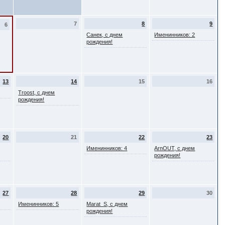
7
8
9
6
Санек, с днем
Именинников: 2
рождения!
13
14
15
16
Troost, с днем
рождения!
20
21
22
23
Именинников: 4
ArnOUT, с днем
рождения!
27
28
29
30
Именинников: 5
Marat_S, с днем
рождения!