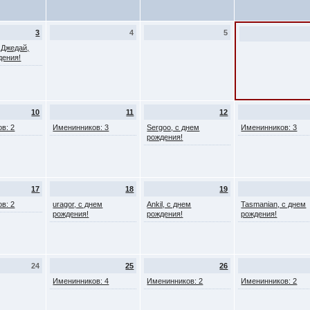
3
4
5
 Джедай,
дения!
10
11
12
в: 2
Именинников: 3
Sergoo, с днем
Именинников: 3
рождения!
17
18
19
в: 2
uragor, с днем
Ankil, с днем
Tasmanian, с днем
рождения!
рождения!
рождения!
24
25
26
Именинников: 4
Именинников: 2
Именинников: 2