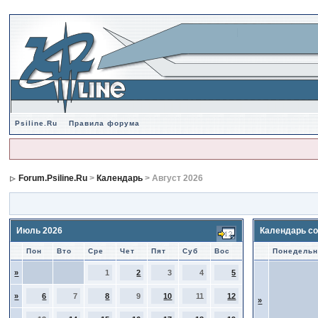
Psiline.Ru
Правила форума
Forum.Psiline.Ru
>
Календарь
> Август 2026
Июль 2026
Календарь со
Пон
Вто
Сре
Чет
Пят
Суб
Вос
Понедельн
»
1
2
3
4
5
»
6
7
8
9
10
11
12
»