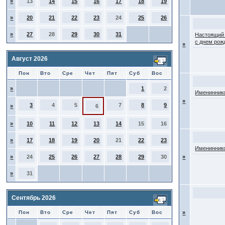
»
13
14
15
16
17
18
19
»
20
21
22
23
24
25
26
»
27
28
29
30
31
Настоящий
с днем рож
»
Август 2026
Пон
Вто
Сре
Чет
Пят
Суб
Вос
»
1
2
Имениннико
»
3
4
5
7
8
9
»
6
»
10
11
12
13
14
15
16
»
17
18
19
20
21
22
23
Имениннико
»
24
25
26
27
28
29
30
»
»
31
Сентябрь 2026
Пон
Вто
Сре
Чет
Пят
Суб
Вос
»