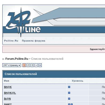
Psiline.Ru
Правила форума
Здравствуйт
Forum.Psiline.Ru
> Список пользователей
247 страниц
1
2
3
>
»
Список пользователей
Имя
Уровень
$H@K
По
$H@K@L
По
$t@N
По
$WIFT
По