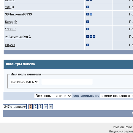
%)))))
По
$$Николай959$$
По
$ereg@
По
!.:DJ:.!
По
>4iteru> tanker 1
По
>Жук<
По
Фильтры поиска
Имя пользователя
, сортировать по
247 страниц
1
2
3
>
»
Invision Powe
Лицензия зареги