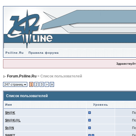
Psiline.Ru
Правила форума
Здравствуйт
Forum.Psiline.Ru
> Список пользователей
247 страниц
1
2
3
>
»
Список пользователей
Имя
Уровень
$H@K
По
$H@K@L
По
$t@N
По
$WIFT
По