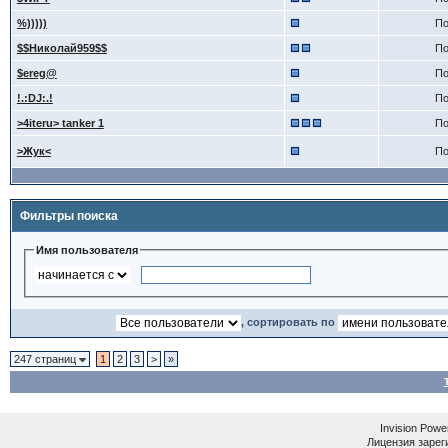
%)))))
По
$$Николай959$$
По
$ereg@
По
!.:DJ:.!
По
>4iteru> tanker 1
По
>Жук<
По
Фильтры поиска
Имя пользователя
, сортировать по
247 страниц
1
2
3
>
»
Invision Powe
Лицензия зареги