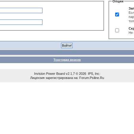
Опции
За
Есл
пар
тол
Ск
Не 
Текстовая версия
Invision Power Board
v2.1.7 © 2026 IPS, Inc.
Лицензия зарегистрирована на: Forum.Psiline.Ru