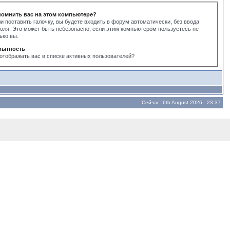
помнить вас на этом компьютере?
и поставить галочку, вы будете входить в форум автоматически, без ввода
оля. Это может быть небезопасно, если этим компьютером пользуетесь не
ько вы.
рытность
отображать вас в списке активных пользователей?
Сейчас: 6th August 2026 - 23:37