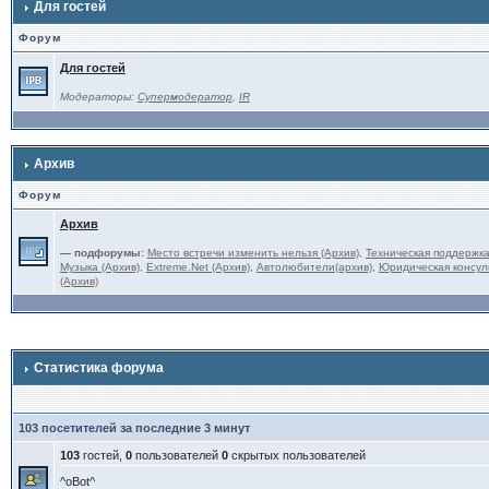
Для гостей
Форум
Для гостей
Модераторы:
Супермодератор
,
IR
Архив
Форум
Архив
— подфорумы:
Место встречи изменить нельзя (Архив)
,
Техническая поддержка
Музыка (Архив)
,
Extreme.Net (Архив)
,
Автолюбители(архив)
,
Юридическая консуль
(Архив)
Статистика форума
103 посетителей за последние 3 минут
103
гостей,
0
пользователей
0
скрытых пользователей
^oBot^