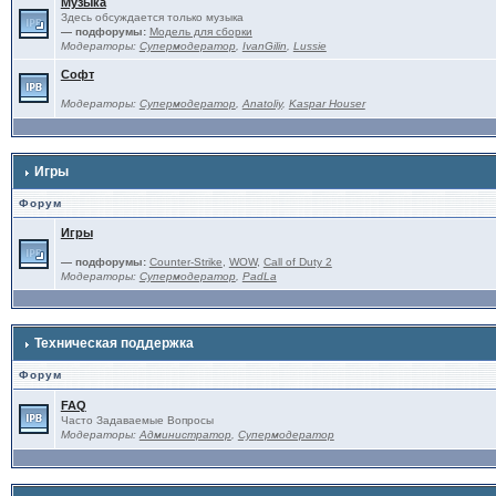
Музыка
Здесь обсуждается только музыка
— подфорумы:
Модель для сборки
Модераторы:
Супермодератор
,
IvanGilin
,
Lussie
Софт
Модераторы:
Супермодератор
,
Anatoliy
,
Kaspar Houser
Игры
Форум
Игры
— подфорумы:
Counter-Strike
,
WOW
,
Call of Duty 2
Модераторы:
Супермодератор
,
PadLa
Техническая поддержка
Форум
FAQ
Часто Задаваемые Вопросы
Модераторы:
Администратор
,
Супермодератор