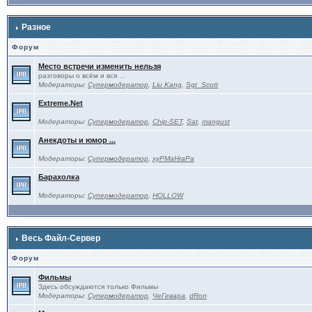
Разное
Форум
Место встречи изменить нельзя
разговоры о всём и вся ...
Модераторы:
Супермодератор
,
Liu Kang
,
Sgt_Scott
Extreme.Net
Модераторы:
Супермодератор
,
Chip-SET
,
Sat
,
mangust
Анекдоты и юмор ...
Модераторы:
Супермодератор
,
xyPMaHraPa
Барахолка
Модераторы:
Супермодератор
,
HOLLOW
Весь Файл-Сервер
Форум
Фильмы
Здесь обсуждаются только Фильмы
Модераторы:
Супермодератор
,
ЧеГевара
,
dRon