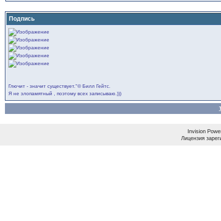
Подпись
Глючит - значит существует."© Билл Гейтс.
Я не злопамятный , поэтому всех записываю.)))
Invision Powe
Лицензия зареги