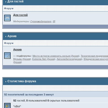
Для гостей
Форум
Для гостей
Модераторы:
Супермодератор
,
IR
Архив
Форум
Архив
— подфорумы:
Место встречи изменить нельзя (Архив)
,
Техническая поддержка
Музыка (Архив)
,
Extreme.Net (Архив)
,
Автолюбители(архив)
,
Юридическая консуль
(Архив)
Статистика форума
92 посетителей за последние 3 минут
92
гостей,
0
пользователей
0
скрытых пользователей
^oBot^