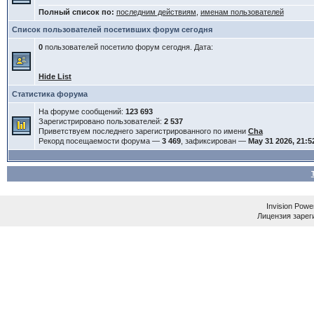
Полный список по:
последним действиям
,
именам пользователей
Список пользователей посетивших форум сегодня
0
пользователей посетило форум сегодня. Дата:
Hide List
Статистика форума
На форуме сообщений:
123 693
Зарегистрировано пользователей:
2 537
Приветствуем последнего зарегистрированного по имени
Cha
Рекорд посещаемости форума —
3 469
, зафиксирован —
May 31 2026, 21:5
Invision Powe
Лицензия зареги