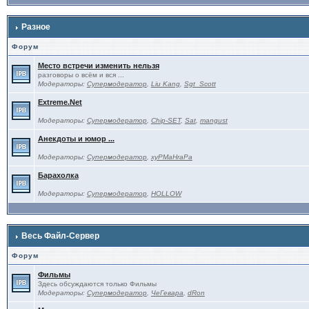
Разное
Форум
Место встречи изменить нельзя
разговоры о всём и вся ...
Модераторы:
Супермодератор
,
Liu Kang
,
Sgt_Scott
Extreme.Net
Модераторы:
Супермодератор
,
Chip-SET
,
Sat
,
mangust
Анекдоты и юмор ...
Модераторы:
Супермодератор
,
xyPMaHraPa
Барахолка
Модераторы:
Супермодератор
,
HOLLOW
Весь Файл-Сервер
Форум
Фильмы
Здесь обсуждаются только Фильмы
Модераторы:
Супермодератор
,
ЧеГевара
,
dRon