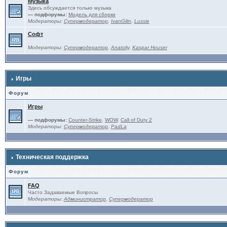
Музыка
Здесь обсуждается только музыка
— подфорумы:
Модель для сборки
Модераторы:
Супермодератор
,
IvanGilin
,
Lussie
Софт
Модераторы:
Супермодератор
,
Anatoliy
,
Kaspar Houser
Игры
Форум
Игры
— подфорумы:
Counter-Strike
,
WOW
,
Call of Duty 2
Модераторы:
Супермодератор
,
PadLa
Техническая поддержка
Форум
FAQ
Часто Задаваемые Вопросы
Модераторы:
Администратор
,
Супермодератор