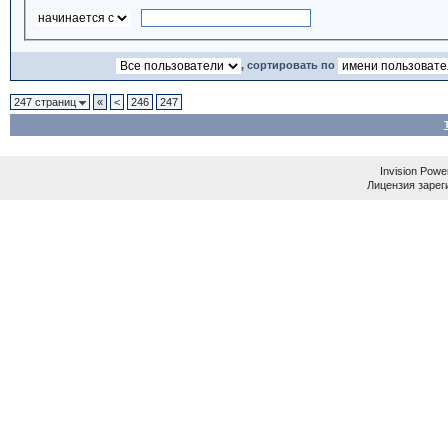
, сортировать по
247 страниц
«
<
246
247
Invision Powe
Лицензия зареги