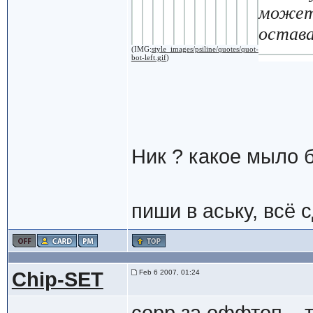
может 
остава
(IMG:
style_images/psiline/quotes/quot-
bot-left.gif
)
Ник ? какое мыло б
пиши в аську, всё 
Chip-SET
Feb 6 2007, 01:24