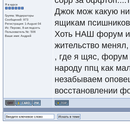
сорр за оффтоп....
Я в курсе
Джок мож какую ни
Группа: Модераторы
Сообщений: 973
ящикам псишников
Регистрация: 1-August 04
Из: Перово, 8-ая подсеть
Хоть НАШ форум и
Пользователь №: 506
Ваше имя: Андрей
жительство менял, 
, где я щяс, форум
народу ппц как мал
незабываем опове
восстановлении фо