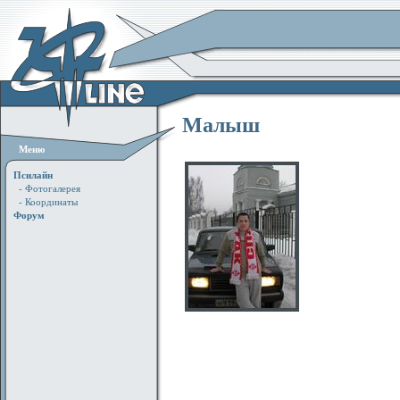
Малыш
Меню
Псилайн
- Фотогалерея
- Координаты
Форум