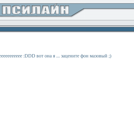
eeeeeeeeee :DDD вот она я ... зацените фон мазовый ;)