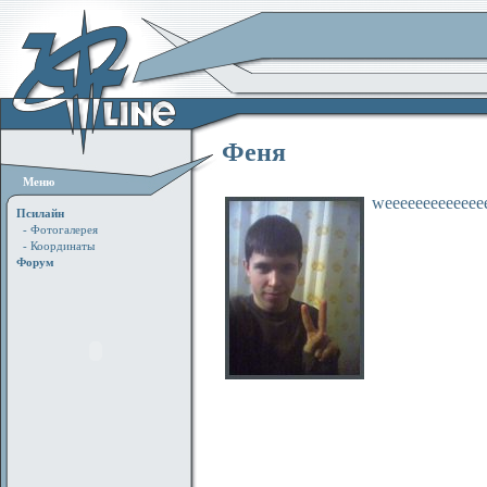
Феня
Меню
weeeeeeeeeeeeee
Псилайн
- Фотогалерея
- Координаты
Форум