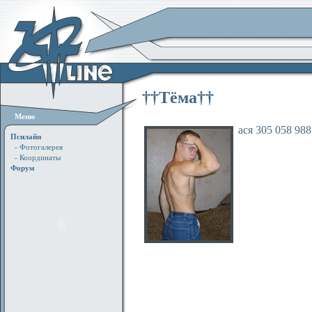
††Тёма††
Меню
ася 305 058 988
Псилайн
- Фотогалерея
- Координаты
Форум