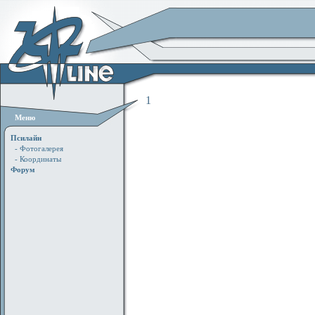
1
Меню
Псилайн
- Фотогалерея
- Координаты
Форум