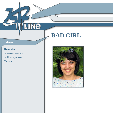
BAD GIRL
Меню
Псилайн
- Фотогалерея
- Координаты
Форум