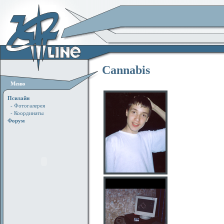
Cannabis
Меню
Псилайн
- Фотогалерея
- Координаты
Форум