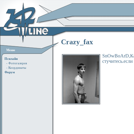
Crazy_fax
Меню
SnOwBoArD,Ка
Псилайн
стучитесь.если
- Фотогалерея
- Координаты
Форум