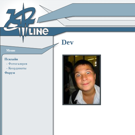
Dev
Меню
Псилайн
- Фотогалерея
- Координаты
Форум