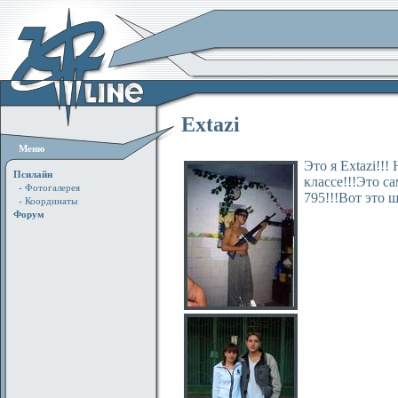
Extazi
Меню
Это я Extazi!!
Псилайн
классе!!!Это с
- Фотогалерея
795!!!Вот это ш
- Координаты
Форум