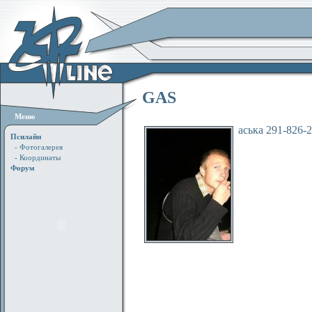
GAS
Меню
аська 291-826-
Псилайн
- Фотогалерея
- Координаты
Форум