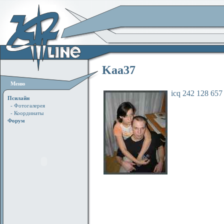
Kaa37
Меню
icq 242 128 657
Псилайн
- Фотогалерея
- Координаты
Форум