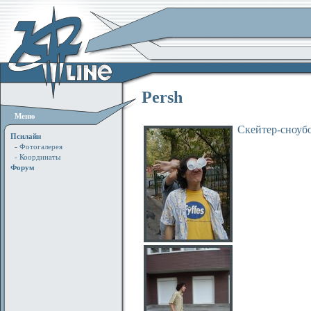
Persh
Меню
Скейтер-сноубор
Псилайн
- Фотогалерея
- Координаты
Форум