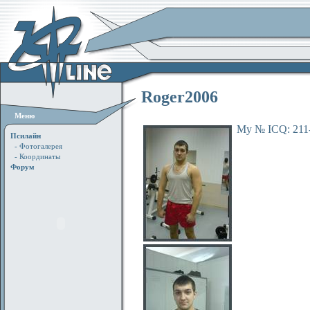
Roger2006
Меню
My № ICQ: 211-7
Псилайн
- Фотогалерея
- Координаты
Форум