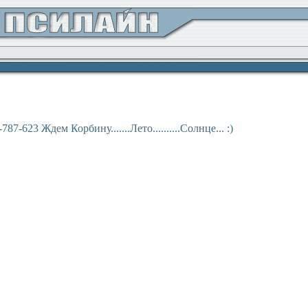
87-623 Ждем Корбину.......Лето..........Солнце... :)