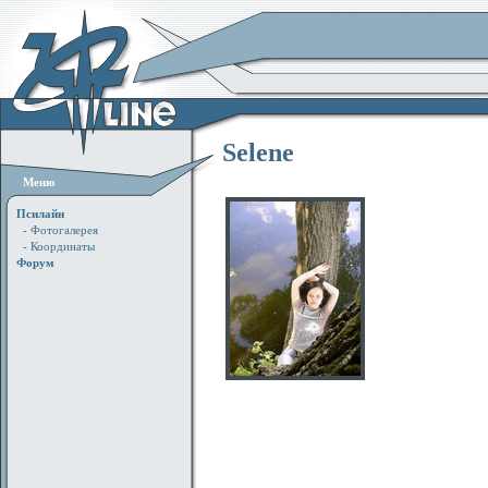
Selene
Меню
Псилайн
- Фотогалерея
- Координаты
Форум