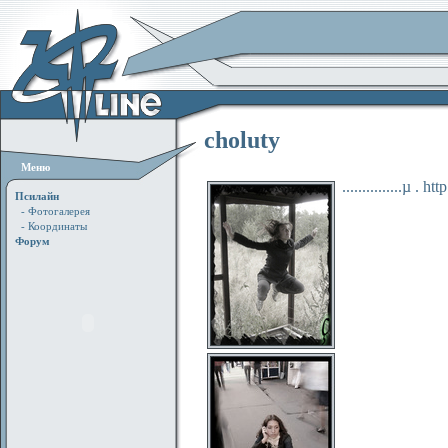
choluty
Меню
...............µ . 
Псилайн
- Фотогалерея
- Координаты
Форум