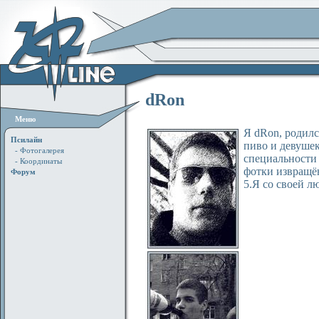
dRon
Меню
Я dRon, родилс
Псилайн
пиво и девушек
- Фотогалерея
специальности "
- Координаты
фотки извращён
Форум
5.Я со своей л