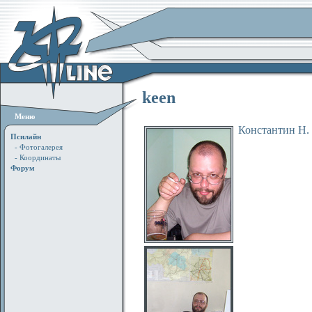
keen
Меню
Константин Н. 
Псилайн
- Фотогалерея
- Координаты
Форум