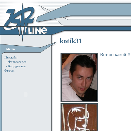
kotik31
Меню
Вот он какой !!! 
Псилайн
- Фотогалерея
- Координаты
Форум