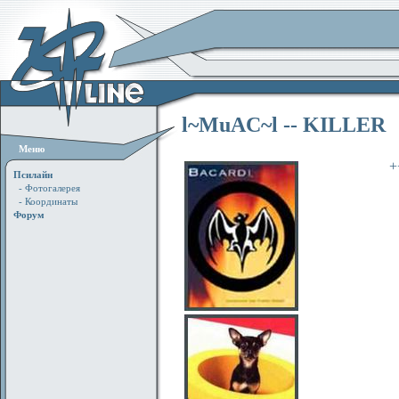
l~MuAC~l -- KILLER
Меню
+
Псилайн
- Фотогалерея
- Координаты
Форум