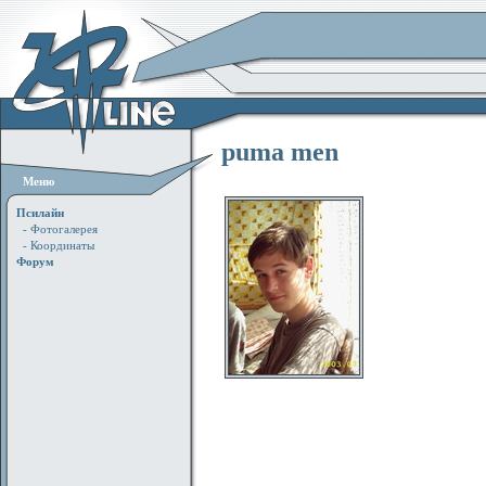
puma men
Меню
Псилайн
- Фотогалерея
- Координаты
Форум