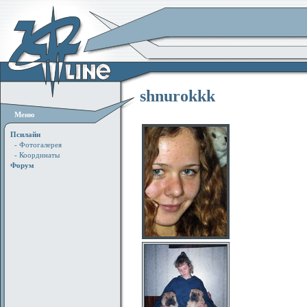
shnurokkk
Меню
Псилайн
- Фотогалерея
- Координаты
Форум